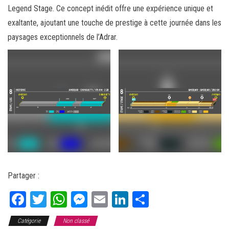
Legend Stage. Ce concept inédit offre une expérience unique et
exaltante, ajoutant une touche de prestige à cette journée dans les
paysages exceptionnels de l’Adrar.
Partager :
Fa
T
W
M
E
Li
Pa
ce
wi
ha
es
m
nk
rt
Catégorie
Non classé