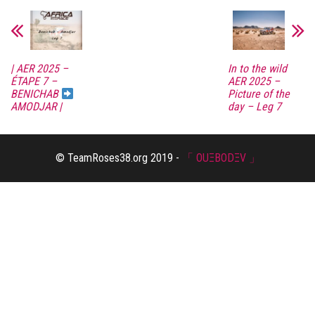
bo
tt
ts
se
ail
ed
ag
ok
er
A
ng
In
er
pp
er
| AER 2025 –
In to the wild
ÉTAPE 7 –
AER 2025 –
Picture of the
BENICHAB
day – Leg 7
AMODJAR |
© TeamRoses38.org 2019 -
「 OUΞBODΞV 」