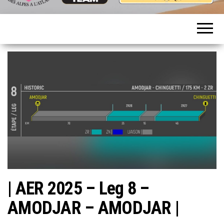
AFRICA
TEAM
ECO
ROSES
RACE
2025
38
| AER 2025 – Leg 8 –
AMODJAR – AMODJAR |